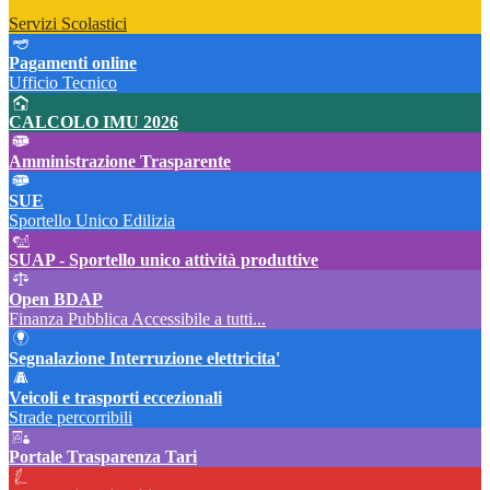
Servizi Scolastici
Pagamenti online
Ufficio Tecnico
CALCOLO IMU 2026
Amministrazione Trasparente
SUE
Sportello Unico Edilizia
SUAP - Sportello unico attività produttive
Open BDAP
Finanza Pubblica Accessibile a tutti...
Segnalazione Interruzione elettricita'
Veicoli e trasporti eccezionali
Strade percorribili
Portale Trasparenza Tari