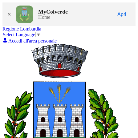
MyColverde
×
Apri
Home
Regione Lombardia
Select Language
▼
Accedi all'area personale