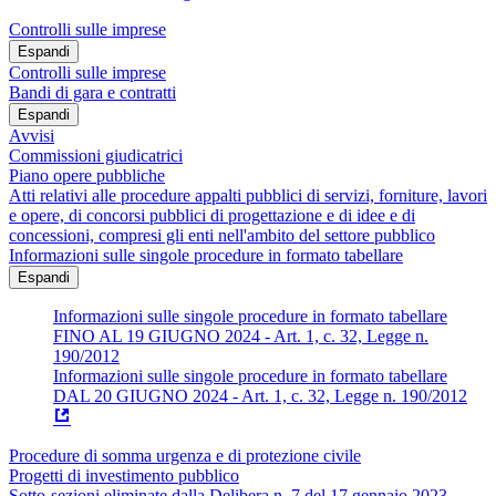
Controlli sulle imprese
Espandi
Controlli sulle imprese
Bandi di gara e contratti
Espandi
Avvisi
Commissioni giudicatrici
Piano opere pubbliche
Atti relativi alle procedure appalti pubblici di servizi, forniture, lavori
e opere, di concorsi pubblici di progettazione e di idee e di
concessioni, compresi gli enti nell'ambito del settore pubblico
Informazioni sulle singole procedure in formato tabellare
Espandi
Informazioni sulle singole procedure in formato tabellare
FINO AL 19 GIUGNO 2024 - Art. 1, c. 32, Legge n.
190/2012
Informazioni sulle singole procedure in formato tabellare
DAL 20 GIUGNO 2024 - Art. 1, c. 32, Legge n. 190/2012
Procedure di somma urgenza e di protezione civile
Progetti di investimento pubblico
Sotto-sezioni eliminate dalla Delibera n. 7 del 17 gennaio 2023