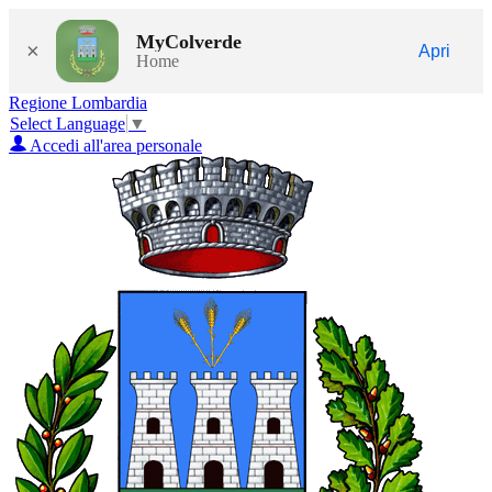
MyColverde
×
Apri
Home
Regione Lombardia
Select Language
▼
Accedi all'area personale