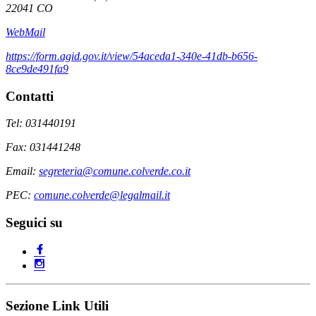
22041 CO
WebMail
https://form.agid.gov.it/view/54aceda1-340e-41db-b656-
8ce9de491fa9
Contatti
Tel: 031440191
Fax: 031441248
Email:
segreteria@comune.colverde.co.it
PEC:
comune.colverde@legalmail.it
Seguici su
Sezione Link Utili