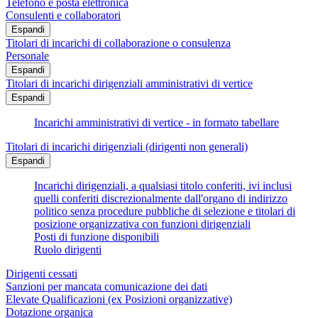
Telefono e posta elettronica
Consulenti e collaboratori
Espandi
Titolari di incarichi di collaborazione o consulenza
Personale
Espandi
Titolari di incarichi dirigenziali amministrativi di vertice
Espandi
Incarichi amministrativi di vertice - in formato tabellare
Titolari di incarichi dirigenziali (dirigenti non generali)
Espandi
Incarichi dirigenziali, a qualsiasi titolo conferiti, ivi inclusi
quelli conferiti discrezionalmente dall'organo di indirizzo
politico senza procedure pubbliche di selezione e titolari di
posizione organizzativa con funzioni dirigenziali
Posti di funzione disponibili
Ruolo dirigenti
Dirigenti cessati
Sanzioni per mancata comunicazione dei dati
Elevate Qualificazioni (ex Posizioni organizzative)
Dotazione organica