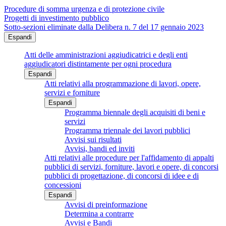
Procedure di somma urgenza e di protezione civile
Progetti di investimento pubblico
Sotto-sezioni eliminate dalla Delibera n. 7 del 17 gennaio 2023
Espandi
Atti delle amministrazioni aggiudicatrici e degli enti
aggiudicatori distintamente per ogni procedura
Espandi
Atti relativi alla programmazione di lavori, opere,
servizi e forniture
Espandi
Programma biennale degli acquisiti di beni e
servizi
Programma triennale dei lavori pubblici
Avvisi sui risultati
Avvisi, bandi ed inviti
Atti relativi alle procedure per l'affidamento di appalti
pubblici di servizi, forniture, lavori e opere, di concorsi
pubblici di progettazione, di concorsi di idee e di
concessioni
Espandi
Avvisi di preinformazione
Determina a contrarre
Avvisi e Bandi