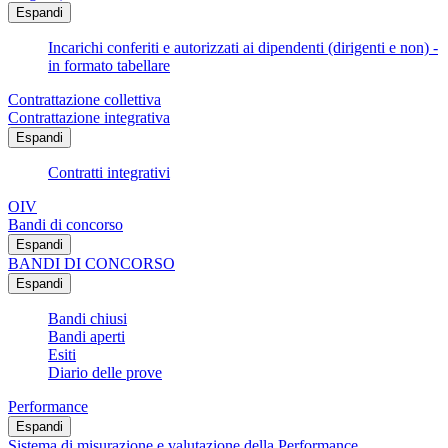
Espandi
Incarichi conferiti e autorizzati ai dipendenti (dirigenti e non) -
in formato tabellare
Contrattazione collettiva
Contrattazione integrativa
Espandi
Contratti integrativi
OIV
Bandi di concorso
Espandi
BANDI DI CONCORSO
Espandi
Bandi chiusi
Bandi aperti
Esiti
Diario delle prove
Performance
Espandi
Sistema di misurazione e valutazione della Performance