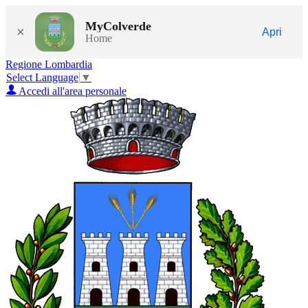
MyColverde
×
Apri
Home
Regione Lombardia
Select Language
▼
Accedi all'area personale