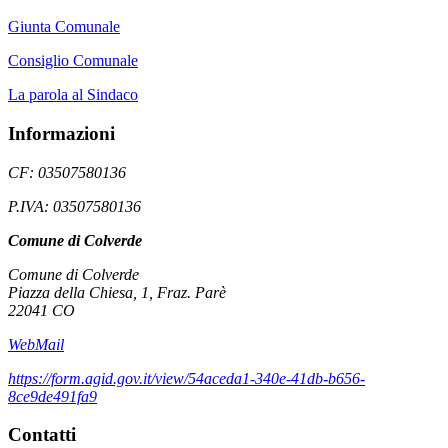
Giunta Comunale
Consiglio Comunale
La parola al Sindaco
Informazioni
CF: 03507580136
P.IVA: 03507580136
Comune di Colverde
Comune di Colverde
Piazza della Chiesa, 1, Fraz. Parè
22041 CO
WebMail
https://form.agid.gov.it/view/54aceda1-340e-41db-b656-
8ce9de491fa9
Contatti