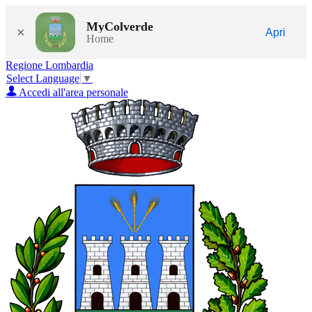
MyColverde
×
Apri
Home
Regione Lombardia
Select Language
▼
Accedi all'area personale