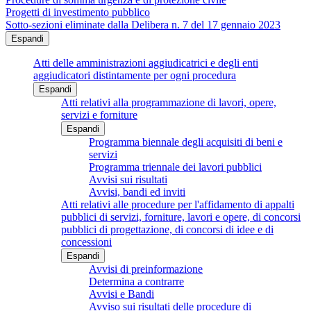
Progetti di investimento pubblico
Sotto-sezioni eliminate dalla Delibera n. 7 del 17 gennaio 2023
Espandi
Atti delle amministrazioni aggiudicatrici e degli enti
aggiudicatori distintamente per ogni procedura
Espandi
Atti relativi alla programmazione di lavori, opere,
servizi e forniture
Espandi
Programma biennale degli acquisiti di beni e
servizi
Programma triennale dei lavori pubblici
Avvisi sui risultati
Avvisi, bandi ed inviti
Atti relativi alle procedure per l'affidamento di appalti
pubblici di servizi, forniture, lavori e opere, di concorsi
pubblici di progettazione, di concorsi di idee e di
concessioni
Espandi
Avvisi di preinformazione
Determina a contrarre
Avvisi e Bandi
Avviso sui risultati delle procedure di