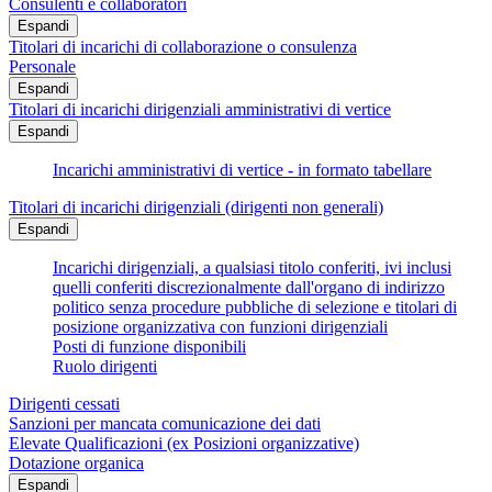
Consulenti e collaboratori
Espandi
Titolari di incarichi di collaborazione o consulenza
Personale
Espandi
Titolari di incarichi dirigenziali amministrativi di vertice
Espandi
Incarichi amministrativi di vertice - in formato tabellare
Titolari di incarichi dirigenziali (dirigenti non generali)
Espandi
Incarichi dirigenziali, a qualsiasi titolo conferiti, ivi inclusi
quelli conferiti discrezionalmente dall'organo di indirizzo
politico senza procedure pubbliche di selezione e titolari di
posizione organizzativa con funzioni dirigenziali
Posti di funzione disponibili
Ruolo dirigenti
Dirigenti cessati
Sanzioni per mancata comunicazione dei dati
Elevate Qualificazioni (ex Posizioni organizzative)
Dotazione organica
Espandi