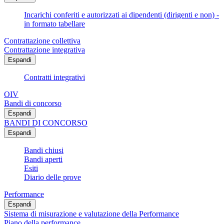
Incarichi conferiti e autorizzati ai dipendenti (dirigenti e non) -
in formato tabellare
Contrattazione collettiva
Contrattazione integrativa
Espandi
Contratti integrativi
OIV
Bandi di concorso
Espandi
BANDI DI CONCORSO
Espandi
Bandi chiusi
Bandi aperti
Esiti
Diario delle prove
Performance
Espandi
Sistema di misurazione e valutazione della Performance
Piano della performance