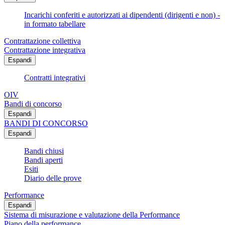
Incarichi conferiti e autorizzati ai dipendenti (dirigenti e non) -
in formato tabellare
Contrattazione collettiva
Contrattazione integrativa
Espandi
Contratti integrativi
OIV
Bandi di concorso
Espandi
BANDI DI CONCORSO
Espandi
Bandi chiusi
Bandi aperti
Esiti
Diario delle prove
Performance
Espandi
Sistema di misurazione e valutazione della Performance
Piano della performance