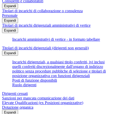
Consulenti e collaboratori
Espandi
Titolari di incarichi di collaborazione o consulenza
Personale
Espandi
Titolari di incarichi dirigenziali amministrativi di vertice
Espandi
Incarichi amministrativi di vertice - in formato tabellare
Titolari di incarichi dirigenziali (dirigenti non generali)
Espandi
Incarichi dirigenziali, a qualsiasi titolo conferiti, ivi inclusi
quelli conferiti discrezionalmente dall'organo di indirizzo
politico senza procedure pubbliche di selezione e titolari di
posizione organizzativa con funzioni dirigenziali
Posti di funzione disponibili
Ruolo dirigenti
Dirigenti cessati
Sanzioni per mancata comunicazione dei dati
Elevate Qualificazioni (ex Posizioni organizzative)
Dotazione organica
Espandi