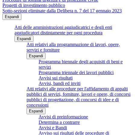
Progetti di investimento pubblico
Sotto-sezioni eliminate dalla Delibera n. 7 del 17 gennaio 2023
Espandi
Atti delle amministrazioni aggiudicatrici e degli enti
aggiudicatori distintamente per ogni procedura
Espandi
Atti relativi alla programmazione di lavori, opere,
servizi e forniture
Espandi
Programma biennale degli acquisiti di beni e
servizi
Programma triennale dei lavori pubblici
Avvisi sui risultati
Avvisi, bandi ed inviti
Atti relativi alle procedure per l'affidamento di appalti
pubblici di servizi, forniture, lavori e opere, di concorsi
pubblici di progettazione, di concorsi di idee e di
concessioni
Espandi
Avvisi di preinformazione
Determina a contrarre
Avvisi e Bandi
Avviso sui risultati delle procedure di