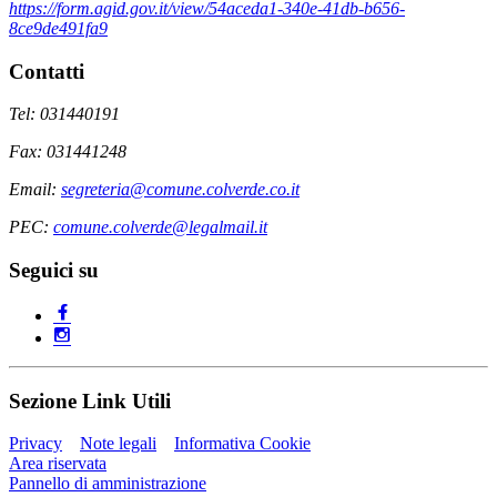
https://form.agid.gov.it/view/54aceda1-340e-41db-b656-
8ce9de491fa9
Contatti
Tel: 031440191
Fax: 031441248
Email:
segreteria@comune.colverde.co.it
PEC:
comune.colverde@legalmail.it
Seguici su
Sezione Link Utili
Privacy
Note legali
Informativa Cookie
Area riservata
Pannello di amministrazione