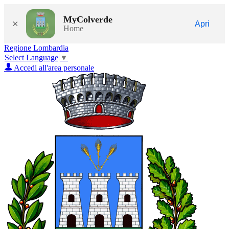
MyColverde
×
Apri
Home
Regione Lombardia
Select Language
▼
Accedi all'area personale