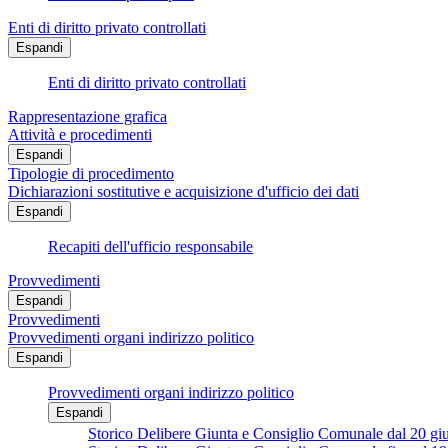
Enti di diritto privato controllati
Espandi
Enti di diritto privato controllati
Rappresentazione grafica
Attività e procedimenti
Espandi
Tipologie di procedimento
Dichiarazioni sostitutive e acquisizione d'ufficio dei dati
Espandi
Recapiti dell'ufficio responsabile
Provvedimenti
Espandi
Provvedimenti
Provvedimenti organi indirizzo politico
Espandi
Provvedimenti organi indirizzo politico
Espandi
Storico Delibere Giunta e Consiglio Comunale dal 20 g