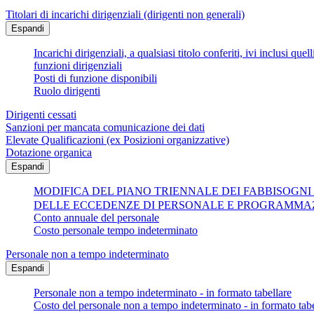
Titolari di incarichi dirigenziali (dirigenti non generali)
Espandi
Incarichi dirigenziali, a qualsiasi titolo conferiti, ivi inclusi q
funzioni dirigenziali
Posti di funzione disponibili
Ruolo dirigenti
Dirigenti cessati
Sanzioni per mancata comunicazione dei dati
Elevate Qualificazioni (ex Posizioni organizzative)
Dotazione organica
Espandi
MODIFICA DEL PIANO TRIENNALE DEI FABBISOGNI
DELLE ECCEDENZE DI PERSONALE E PROGRAMMAZ
Conto annuale del personale
Costo personale tempo indeterminato
Personale non a tempo indeterminato
Espandi
Personale non a tempo indeterminato - in formato tabellare
Costo del personale non a tempo indeterminato - in formato tabe