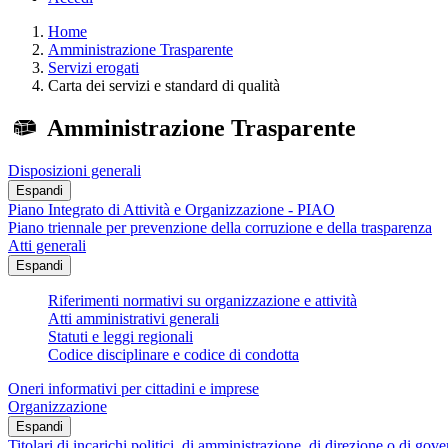
Home
Amministrazione Trasparente
Servizi erogati
Carta dei servizi e standard di qualità
Amministrazione Trasparente
Disposizioni generali
Espandi
Piano Integrato di Attività e Organizzazione - PIAO
Piano triennale per prevenzione della corruzione e della trasparenza
Atti generali
Espandi
Riferimenti normativi su organizzazione e attività
Atti amministrativi generali
Statuti e leggi regionali
Codice disciplinare e codice di condotta
Oneri informativi per cittadini e imprese
Organizzazione
Espandi
Titolari di incarichi politici, di amministrazione, di direzione o di gov