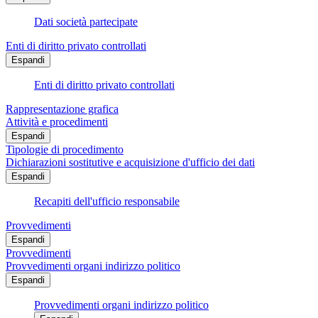
Dati società partecipate
Enti di diritto privato controllati
Espandi
Enti di diritto privato controllati
Rappresentazione grafica
Attività e procedimenti
Espandi
Tipologie di procedimento
Dichiarazioni sostitutive e acquisizione d'ufficio dei dati
Espandi
Recapiti dell'ufficio responsabile
Provvedimenti
Espandi
Provvedimenti
Provvedimenti organi indirizzo politico
Espandi
Provvedimenti organi indirizzo politico