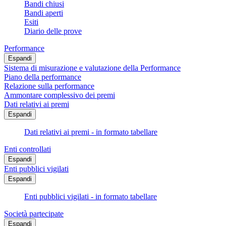
Bandi chiusi
Bandi aperti
Esiti
Diario delle prove
Performance
Espandi
Sistema di misurazione e valutazione della Performance
Piano della performance
Relazione sulla performance
Ammontare complessivo dei premi
Dati relativi ai premi
Espandi
Dati relativi ai premi - in formato tabellare
Enti controllati
Espandi
Enti pubblici vigilati
Espandi
Enti pubblici vigilati - in formato tabellare
Società partecipate
Espandi